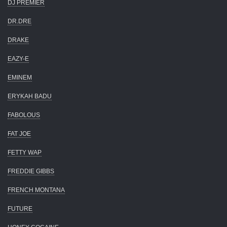
DJ PREMIER
DR.DRE
DRAKE
EAZY-E
EMINEM
ERYKAH BADU
FABOLOUS
FAT JOE
FETTY WAP
FREDDIE GIBBS
FRENCH MONTANA
FUTURE