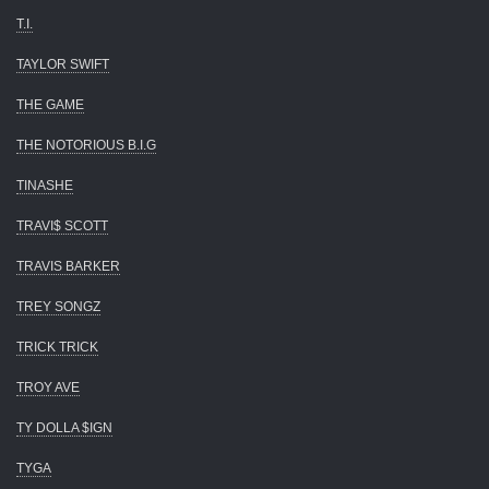
T.I.
TAYLOR SWIFT
THE GAME
THE NOTORIOUS B.I.G
TINASHE
TRAVI$ SCOTT
TRAVIS BARKER
TREY SONGZ
TRICK TRICK
TROY AVE
TY DOLLA $IGN
TYGA