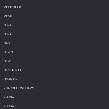
MOBB DEEP
MOVIE
N.W.A
N.W.A
NAS
NE-YO
NEWS
NICKI MINAJ
OMARION
PHARRELL WILLIAMS
PIA MIA
PUSHA T