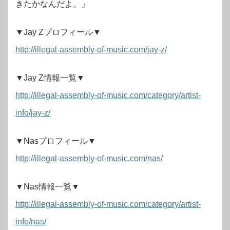
きたかなんだよ。」
▼Jay Zプロフィール▼
http://illegal-assembly-of-music.com/jay-z/
▼Jay Z情報一覧▼
http://illegal-assembly-of-music.com/category/artist-
info/jay-z/
▼Nasプロフィール▼
http://illegal-assembly-of-music.com/nas/
▼Nas情報一覧▼
http://illegal-assembly-of-music.com/category/artist-
info/nas/