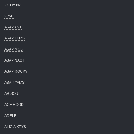
2 CHAINZ
2PAC
A$AP ANT
A$AP FERG
A$AP MOB
A$AP NAST
A$AP ROCKY
A$AP YAMS
AB-SOUL
ACE HOOD
ADELE
ALICIA KEYS