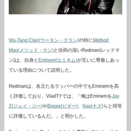
Wu-Tang Clan(ウータン・クラン)
の特に
Method
Man(メソッド・マン)
と信仰の深いRedman(レッドマ
ン)は、自身と
Eminem(エミネム)
が互いに尊敬しあっ
ている理由について説明した。
Redmanは、名立たるラッパーの中でもEminemを高
く評価しており、VladTYでは、「俺はEminemを
Jay
Z(ジェイ・ジー)
や
Biggie(ビギー)
、
Nas(ナズ)
らと同等
に評価しているんだ。」と明かした。