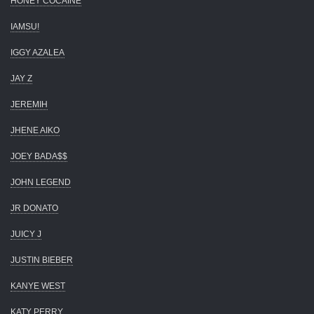
HONEY COCAINE
IAMSU!
IGGY AZALEA
JAY Z
JEREMIH
JHENE AIKO
JOEY BADA$$
JOHN LEGEND
JR DONATO
JUICY J
JUSTIN BIEBER
KANYE WEST
KATY PERRY