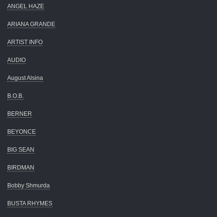
ANGEL HAZE
ARIANA GRANDE
ARTIST INFO
AUDIO
August Alsina
B.O.B.
BERNER
BEYONCE
BIG SEAN
BIRDMAN
Bobby Shmurda
BUSTA RHYMES