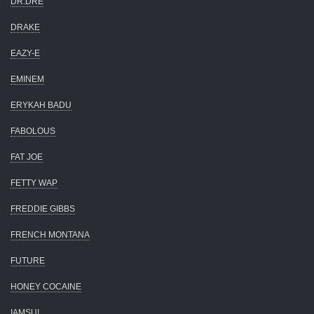
DR.DRE
DRAKE
EAZY-E
EMINEM
ERYKAH BADU
FABOLOUS
FAT JOE
FETTY WAP
FREDDIE GIBBS
FRENCH MONTANA
FUTURE
HONEY COCAINE
IAMSU!