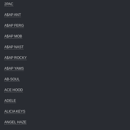
2PAC
A$AP ANT
A$AP FERG
A$AP MOB
A$AP NAST
A$AP ROCKY
A$AP YAMS
AB-SOUL
ACE HOOD
ADELE
ALICIA KEYS
ANGEL HAZE