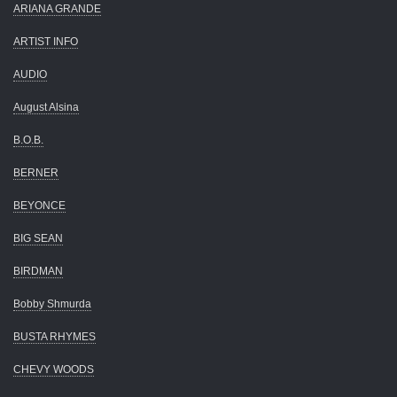
ARIANA GRANDE
ARTIST INFO
AUDIO
August Alsina
B.O.B.
BERNER
BEYONCE
BIG SEAN
BIRDMAN
Bobby Shmurda
BUSTA RHYMES
CHEVY WOODS