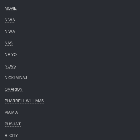
MOVIE
N.W.A
N.W.A
NAS
NE-YO
NEWS
NICKI MINAJ
OMARION
PHARRELL WILLIAMS
PIA MIA
PUSHA T
R. CITY