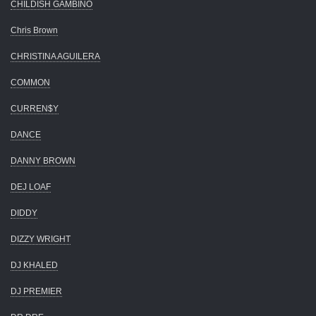
CHILDISH GAMBINO
Chris Brown
CHRISTINA AGUILERA
COMMON
CURREN$Y
DANCE
DANNY BROWN
DEJ LOAF
DIDDY
DIZZY WRIGHT
DJ KHALED
DJ PREMIER