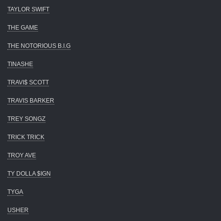
TAYLOR SWIFT
THE GAME
THE NOTORIOUS B.I.G
TINASHE
TRAVI$ SCOTT
TRAVIS BARKER
TREY SONGZ
TRICK TRICK
TROY AVE
TY DOLLA $IGN
TYGA
USHER