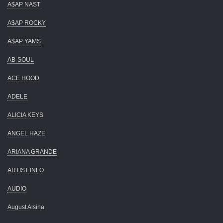
A$AP NAST
A$AP ROCKY
A$AP YAMS
AB-SOUL
ACE HOOD
ADELE
ALICIA KEYS
ANGEL HAZE
ARIANA GRANDE
ARTIST INFO
AUDIO
August Alsina