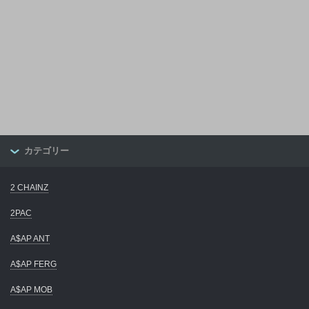
カテゴリー
2 CHAINZ
2PAC
A$AP ANT
A$AP FERG
A$AP MOB