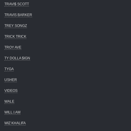
TRAVI$ SCOTT
TRAVIS BARKER
TREY SONGZ
TRICK TRICK
TROY AVE
TY DOLLA $IGN
TYGA
USHER
VIDEOS
WALE
WILL.I.AM
WIZ KHALIFA