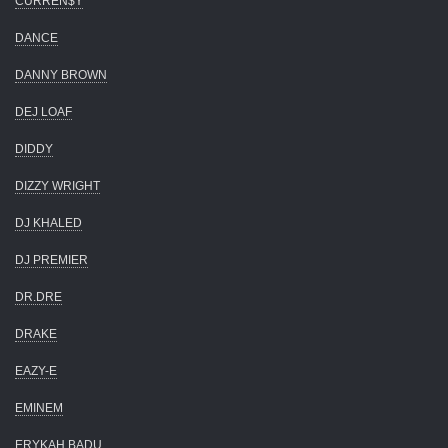
CURREN$Y
DANCE
DANNY BROWN
DEJ LOAF
DIDDY
DIZZY WRIGHT
DJ KHALED
DJ PREMIER
DR.DRE
DRAKE
EAZY-E
EMINEM
ERYKAH BADU