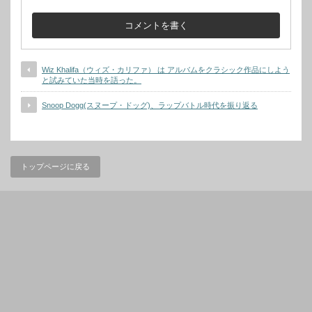
Wiz Khalifa（ウィズ・カリファ） は アルバムをクラシック作品にしよう
と試みていた当時を語った。
Snoop Dogg(スヌープ・ドッグ)、ラップバトル時代を振り返る
トップページに戻る