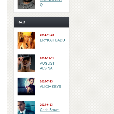
Q
R&B
2014-11-20
ERYKAH BADU
2014-12-11
AUGUST
ALSINA
2014-7-23
ALICIA KEYS
2014-6-23
Chris Brown