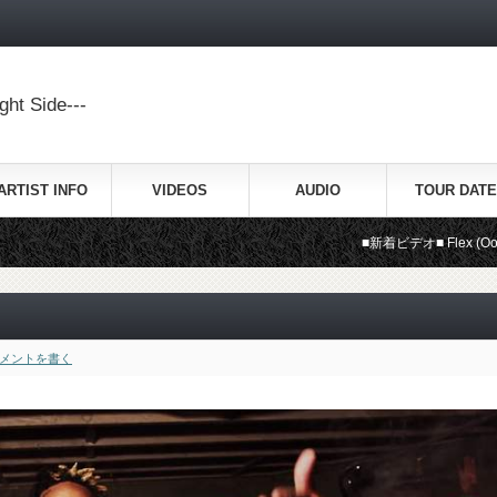
ht Side---
ARTIST INFO
VIDEOS
AUDIO
TOUR DATE
■新着ビデオ■ Flex (Ooh, Ooh, Ooh
メントを書く