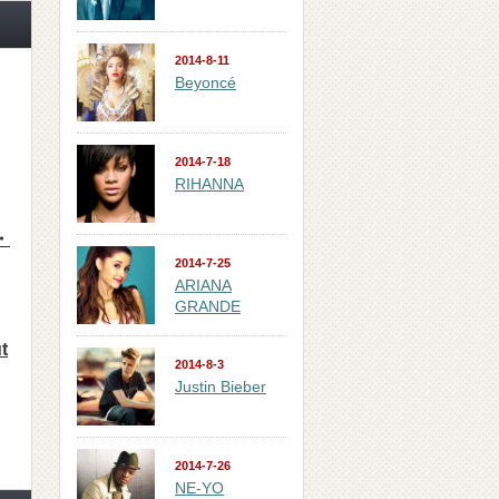
2014-8-11
Beyoncé
2014-7-18
RIHANNA
・
2014-7-25
ARIANA
GRANDE
t
2014-8-3
Justin Bieber
2014-7-26
NE-YO