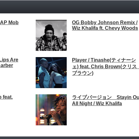
ASAP Mob
OG Bobby Johnson Remix /
Wiz Khalifa ft. Chevy Woods
Lips Are
Player / Tinashe(ティナーシ
Barber
ェ) feat. Chris Brown(クリス
ブラウン)
 feat.
ライブバージョン Stayin Ou
All Night / Wiz Khalifa