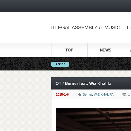
ILLEGAL ASSEMBLY of MUSIC ---Lig
TOP
NEWS
OT / Berner feat. Wiz Khalifa
2015-1-6
Berner
,
WIZ KHALIFA
コ