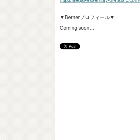
http://illegal-assembly-of-music.com/
▼Bernerプロフィール▼
Coming soon….