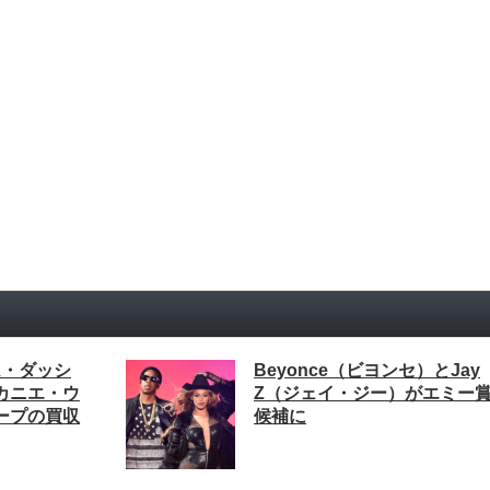
イム・ダッシ
Beyonce（ビヨンセ）とJay
t(カニエ・ウ
Z（ジェイ・ジー）がエミー
ープの買収
候補に