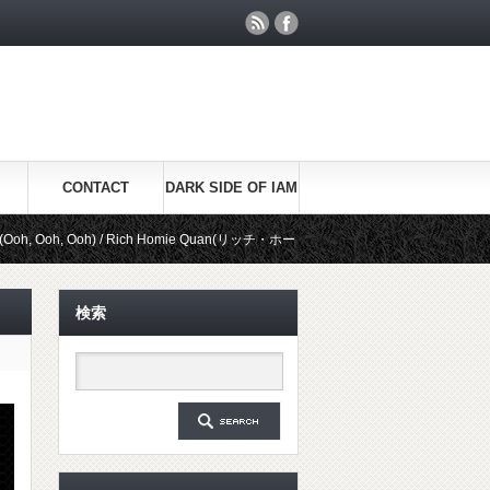
CONTACT
DARK SIDE OF IAM
oh) / Rich Homie Quan(リッチ・ホーミー・クアン)
Be Real / Kid I
検索