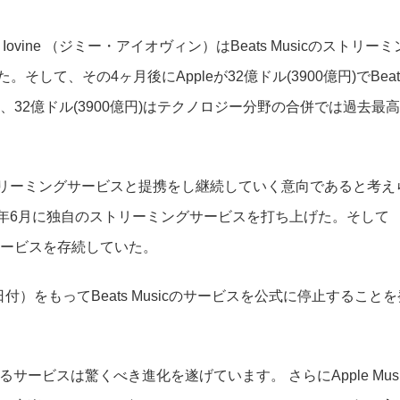
y Iovine （ジミー・アイオヴィン）はBeats Musicのストリーミ
そして、その4ヶ月後にAppleが32億ドル(3900億円)でBeat
し、32億ドル(3900億円)はテクノロジー分野の合併では過去最高
tsのストリーミングサービスと提携をし継続していく意向であると考え
c は今年6月に独自のストリーミングサービスを打ち上げた。そして
でそのサービスを存続していた。
0日付）をもってBeats Musicのサービスを公式に停止することを
ービスは驚くべき進化を遂げています。 さらにApple Musi