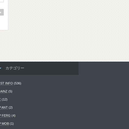
カテゴリー
IST INFO
(536)
HAINZ
(5)
C
(12)
P ANT
(2)
P FERG
(4)
P MOB
(1)