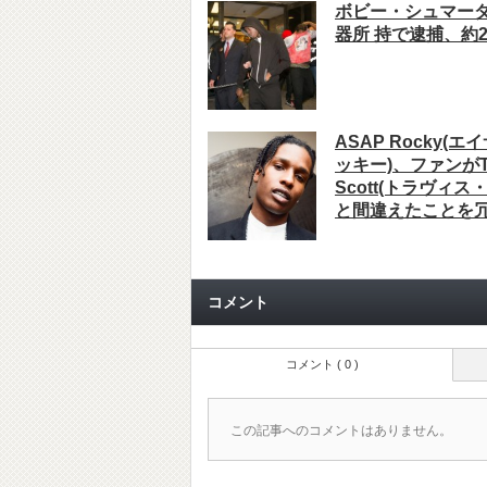
ボビー・シュマー
器所 持で逮捕、約
ASAP Rocky(
ッキー)、ファンがTr
Scott(トラヴィス
と間違えたことを
コメント
コメント ( 0 )
この記事へのコメントはありません。