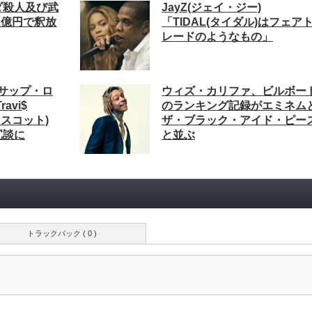
ダ殺人及び武
JayZ(ジェイ・ジー)
2億円で釈放
「TIDAL(タイダル)はフェア
レードのようなもの」
エイサップ・ロ
ウィズ・カリファ、ビルボー
avi$
のランキング記録がエミネム
・スコット)
ザ・ブラック・アイド・ピー
冗談に
と並ぶ
トラックバック ( 0 )