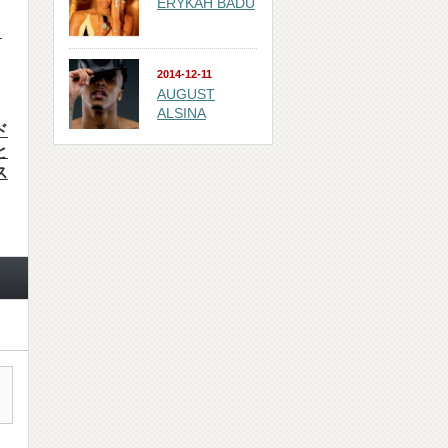
ERYKAH BADU
ト
2014-12-11
AUGUST
ALSINA
ド
と
ス