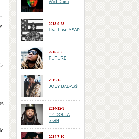
Well Done
ン
2013-9-23
s
Live Love ASAP
2015-2-2
FUTURE
ら
2015-1-6
JOEY BADA$$
発
2014-12-3
TY DOLLA
$IGN
c
2014-7-10