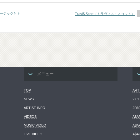
ミュージックとト
Travi$ Scott（トラヴィス・スコット）
メニュー
TOP
ART
NEWS
2 C
ARTIST INFO
2PA
VIDEOS
A$A
MUSIC VIDEO
A$A
LIVE VIDEO
A$A