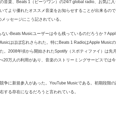
Beats 1（ビーツワン）の24/7 global radio、お気に入
いてより優れたオススメ音楽をお知らせすることが出来るので
ページのメッセージにこう記されている。
ならないBeats Musicユーザーは今も残っているのだろうか？Appl
usicはほぼ忘れさられた。特にBeats 1 RadioはApple Musicの
2008年頃から開始されたSpotify（スポティファイ）は先
5万人に比べ20万人の利用があり、音楽のストリーミングサービスでは今
に新規参入があった。YouTube Musicである。初期段階の
右する存在になるだろうと言われている。