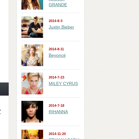
GRANDE
2014-8-3
Justin Bieber
2014-8-11
Beyoncé
2014-7-23
MILEY CYRUS
2014-7-18
賞
RIHANNA
2014-11-20