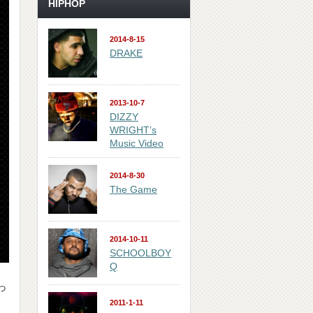
HIPHOP
2014-8-15
DRAKE
2013-10-7
DIZZY
WRIGHT’s
Music Video
2014-8-30
The Game
2014-10-11
SCHOOLBOY
Q
っ
2011-1-11