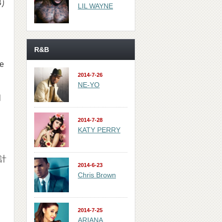
り
LIL WAYNE
R&B
e
2014-7-26
NE-YO
月
2014-7-28
KATY PERRY
計
2014-6-23
Chris Brown
2014-7-25
ARIANA