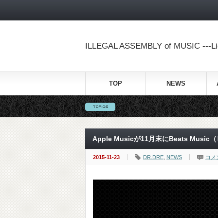
ILLEGAL ASSEMBLY of MUSIC ---Lig
TOP
NEWS
Apple Musicが11月末にBeats M
2015-11-23
DR.DRE
,
NEWS
コメ