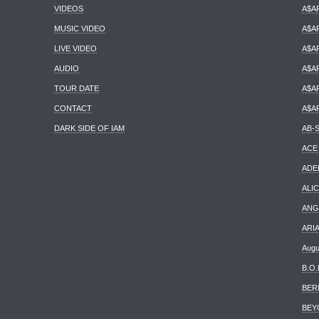
VIDEOS
A$A
MUSIC VIDEO
A$A
LIVE VIDEO
A$A
AUDIO
A$A
TOUR DATE
A$A
CONTACT
A$A
DARK SIDE OF IAM
AB-
ACE
ADE
ALIC
ANG
ARI
Augu
B.O.
BER
BEY