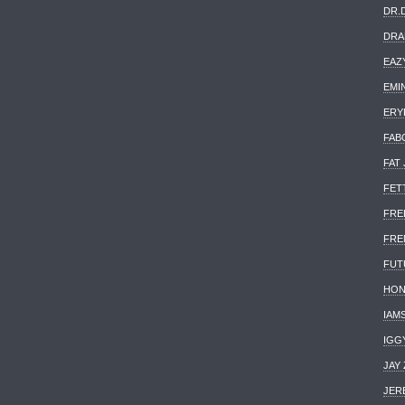
DR.
DRA
EAZ
EMI
ERY
FAB
FAT
FET
FRE
FRE
FUT
HON
IAM
IGG
JAY 
JER