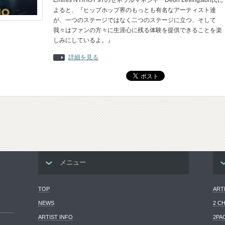
Emmis NY/HOT 97のゼネラルマネジャーDeon Levingston氏に
よると、『ヒップホップ界のもっとも有名なアーティスト達
が、一つのステージではなく二つのステージに立つ、そして
我々はファンの方々に生涯心に残る体験を提供できることを楽
しみにしているよ。』
詳細を見る
メニュー
TOP
ART
NEWS
2 C
ARTIST INFO
2PA