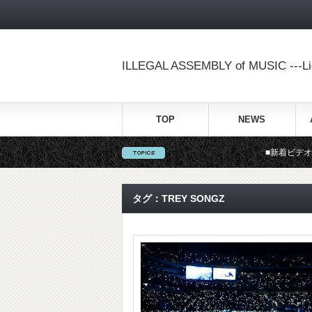
ILLEGAL ASSEMBLY of MUSIC ---Lig
TOP
NEWS
■新着ビデオ■ Flex (Ooh,
タグ：TREY SONGZ