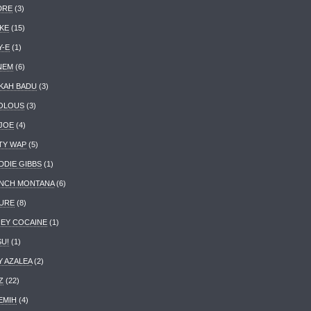
DRE
(3)
KE
(15)
Y-E
(1)
NEM
(6)
KAH BADU
(3)
OLOUS
(3)
 JOE
(4)
TY WAP
(5)
DDIE GIBBS
(1)
NCH MONTANA
(6)
URE
(8)
EY COCAINE
(1)
SU!
(1)
Y AZALEA
(2)
Z
(22)
EMIH
(4)