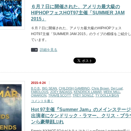
６月７日に開催された、アメリカ最大級の
HIPHOPフェスHOT97主催「SUMMER JAM
2015」
６月７日に開催された、アメリカ最大級のHIPHOPフェス
HOT97主催「SUMMER JAM 2015」のライブの模様をご紹介
ています。
詳細を見る
2015-4-24
B.O.B.
,
BIG SEAN
,
CHILDISH GAMBINO
,
Chris Brown
,
Dej Loaf
,
FABOLOUS
,
JOEY BADASS
,
KENDRICK LAMAR
,
MEEK MILL
,
OMARION
,
TRAVI$ SCOTT
,
TREY SONGZ
,
TY DOLLA $IGN
コメントを書く
Hot 97主催『Summer Jam』のメインステージ
出演者にケンドリック・ラマー、クリス・ブラ
ンら豪華顔ぶれ