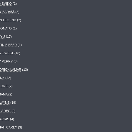
NE AIKO
(1)
Y BADA$$
(8)
N LEGEND
(2)
DONATO
(1)
Y J
(17)
TIN BIEBER
(1)
YE WEST
(18)
Y PERRY
(3)
DRICK LAMAR
(13)
INK
(42)
-ONE
(2)
 MAMA
(2)
 WAYNE
(19)
 VIDEO
(9)
ACRIS
(4)
IAH CAREY
(3)