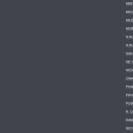
MEE
MIG
MIL
MOB
N.W.
N.W.
NAS
NE-
NICK
OMA
PHA
PIA 
PUS
R. C
RAK
RIC