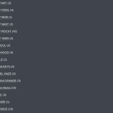
P ANT
(2)
P FERG
(4)
P MOB
(1)
P NAST
(2)
P ROCKY
(42)
P YAMS
(4)
SOUL
(2)
 HOOD
(4)
LE
(1)
IA KEYS
(4)
EL HAZE
(2)
ANA GRANDE
(3)
st Alsina
(14)
B.
(3)
NER
(1)
ONCE
(13)