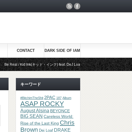
CONTACT
DARK SIDE OF IAM
/ Kid Ink(キッド・インク) feat. DeJ Loaf(デージ・ローフ)
ライブパフォーマンス
キーワード
2PAC
#BitchimTheShit
187
Album
ASAP ROCKY
August Alsina
BEYONCE
BIG SEAN
Careless World:
Chris
Rise of the Last King
Brown
DRAKE
Dej Loaf