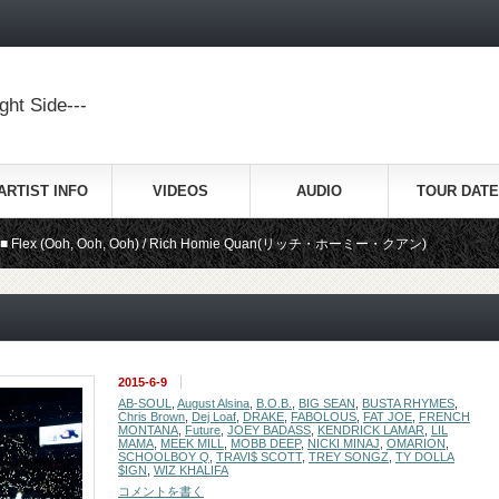
ht Side---
ARTIST INFO
VIDEOS
AUDIO
TOUR DATE
 Ooh, Ooh) / Rich Homie Quan(リッチ・ホーミー・クアン)
Be Real 
2015-6-9
AB-SOUL
,
August Alsina
,
B.O.B.
,
BIG SEAN
,
BUSTA RHYMES
,
Chris Brown
,
Dej Loaf
,
DRAKE
,
FABOLOUS
,
FAT JOE
,
FRENCH
MONTANA
,
Future
,
JOEY BADASS
,
KENDRICK LAMAR
,
LIL
MAMA
,
MEEK MILL
,
MOBB DEEP
,
NICKI MINAJ
,
OMARION
,
SCHOOLBOY Q
,
TRAVI$ SCOTT
,
TREY SONGZ
,
TY DOLLA
$IGN
,
WIZ KHALIFA
コメントを書く