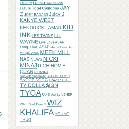
EMINEM
FRENCH MONTANA
JAY
Hotel California
Future
Z
Juicy J
JOEY BADASS
KANYE WEST
KID
KENDRICK LAMAR
INK
し
LIL
LES TWINS
WAYNE
Live Love ASAP
Long. Live. ASAP
Mac & Devin Go
MEEK MILL
to HighSchool
NICKI
NAS
NEWS
MINAJ
RICH HOMIE
QUAN
RIHANNA
Rocketshipshawty
SCHOOLBOY Q
SNOOP DOGG
TRAVI$ SCOTT
TY DOLLA $IGN
TYGA
Up & Away
USHER
WIZ
WALE
Well Done 3
KHALIFA
ウ
YOUNG
THUG