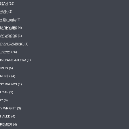
 SEAN
(16)
DMAN
(2)
y Shmurda
(4)
TA RHYMES
(4)
VY WOODS
(1)
LDISH GAMBINO
(1)
s Brown
(26)
ISTINA AGUILERA
(1)
MMON
(5)
REN$Y
(4)
NY BROWN
(1)
 LOAF
(9)
DY
(6)
ZY WRIGHT
(3)
KHALED
(4)
PREMIER
(4)