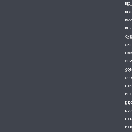
BIG
BIR
Bobb
BUS
CHE
CHI
Chri
CHR
CO
CUR
DAN
DEJ
DID
DIZ
DJ 
DJ 