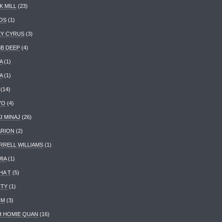
K MILL
(23)
OS
(1)
EY CYRUS
(3)
B DEEP
(4)
A
(1)
A
(1)
(14)
YO
(4)
I MINAJ
(26)
RION
(2)
RRELL WILLIAMS
(1)
MIA
(1)
HA T
(5)
ITY
(1)
IM
(3)
H HOMIE QUAN
(16)