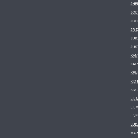
JHE
JOE
JOH
JR 
JUIC
JUS
KAN
KAT
KEN
KID 
KRS
LIL
LIL
LIVE
LUD
MAR