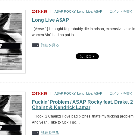
2013-1-15
ASAP ROCKY
,
Long. Live. ASAP
コメントを書く
Long Live A$AP
[Verse 1] I thought I'd probably die in prison, expensive taste i
women Ain't had no pot to …
詳細を見る
2013-1-15
ASAP ROCKY
,
Long. Live. ASAP
コメントを書く
Fuckin’ Problem / ASAP Rocky feat. Drake, 2
Chainz & Kendrick Lamar
[Hook: 2 Chainz] I love bad bitches, that's my fucking problem
And yeah, I like to fuck, I go…
詳細を見る