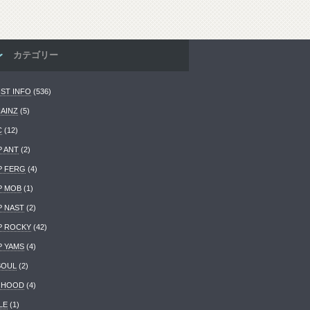
カテゴリー
IST INFO
(536)
HAINZ
(5)
C
(12)
P ANT
(2)
P FERG
(4)
P MOB
(1)
P NAST
(2)
P ROCKY
(42)
P YAMS
(4)
SOUL
(2)
 HOOD
(4)
LE
(1)