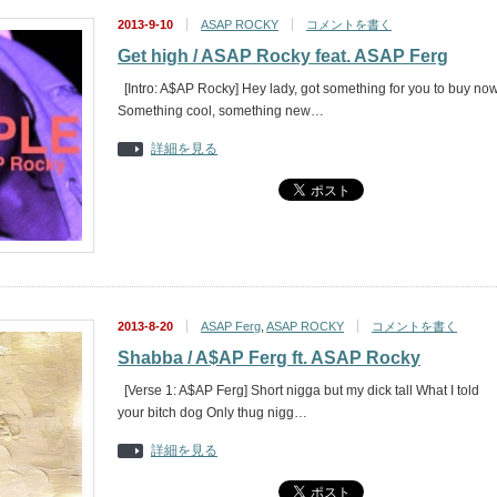
2013-9-10
ASAP ROCKY
コメントを書く
Get high / ASAP Rocky feat. ASAP Ferg
[Intro: A$AP Rocky] Hey lady, got something for you to buy no
Something cool, something new…
詳細を見る
2013-8-20
ASAP Ferg
,
ASAP ROCKY
コメントを書く
Shabba / A$AP Ferg ft. ASAP Rocky
[Verse 1: A$AP Ferg] Short nigga but my dick tall What I told
your bitch dog Only thug nigg…
詳細を見る