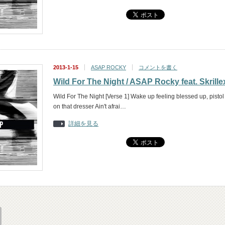
2013-1-15
ASAP ROCKY
コメントを書く
Wild For The Night / ASAP Rocky feat. Skrille
Wild For The Night [Verse 1] Wake up feeling blessed up, pistol
on that dresser Ain't afrai…
詳細を見る