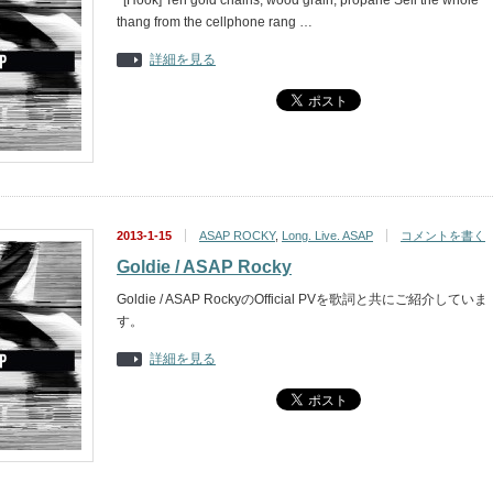
[Hook] Ten gold chains, wood grain, propane Sell the whole
thang from the cellphone rang …
詳細を見る
2013-1-15
ASAP ROCKY
,
Long. Live. ASAP
コメントを書く
Goldie / ASAP Rocky
Goldie / ASAP RockyのOfficial PVを歌詞と共にご紹介していま
す。
詳細を見る