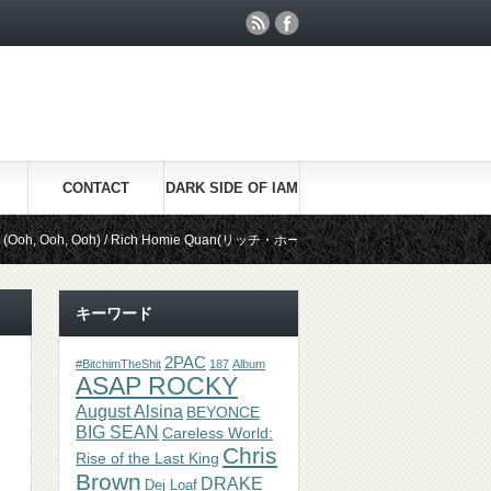
CONTACT
DARK SIDE OF IAM
Ooh) / Rich Homie Quan(リッチ・ホーミー・クアン)
Be Real / Kid 
キーワード
2PAC
#BitchimTheShit
187
Album
ASAP ROCKY
August Alsina
BEYONCE
BIG SEAN
Careless World:
Chris
Rise of the Last King
Brown
DRAKE
Dej Loaf