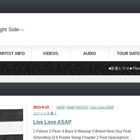
ht Side---
ARTIST INFO
VIDEOS
AUDIO
TOUR DATE
■新着ビデオ■ Flex (Ooh, Ooh, 
2013-9-23
ASAP
,
ASAP ROCKY
,
Live Love ASAP
コメントを書く
Live Love ASAP
1.Palace 2.Peso 3.Bass 4.Wassup 5.Brand New Guy Feat
Schoolboy Q 6.Purple Swag Chapter 2 Feat Spaceghost …