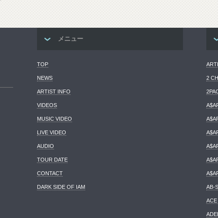
メニュー
TOP
ART
NEWS
2 C
ARTIST INFO
2PA
VIDEOS
A$A
MUSIC VIDEO
A$A
LIVE VIDEO
A$A
AUDIO
A$A
TOUR DATE
A$A
CONTACT
A$A
DARK SIDE OF IAM
AB-
ACE
ADE