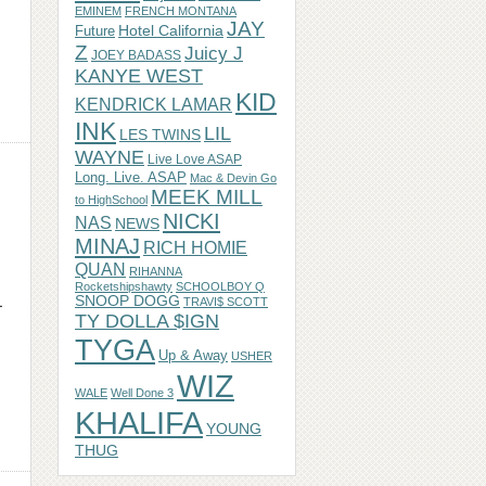
EMINEM
FRENCH MONTANA
JAY
Hotel California
Future
Z
Juicy J
JOEY BADASS
KANYE WEST
KID
KENDRICK LAMAR
INK
LIL
LES TWINS
WAYNE
Live Love ASAP
Long. Live. ASAP
Mac & Devin Go
MEEK MILL
to HighSchool
NICKI
NAS
NEWS
MINAJ
RICH HOMIE
QUAN
RIHANNA
Rocketshipshawty
SCHOOLBOY Q
SNOOP DOGG
TRAVI$ SCOTT
ー
TY DOLLA $IGN
TYGA
Up & Away
USHER
WIZ
WALE
Well Done 3
KHALIFA
YOUNG
THUG