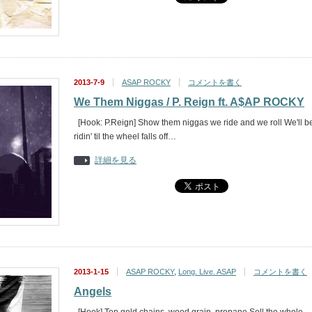
2013-7-9
ASAP ROCKY
コメントを書く
We Them Niggas / P. Reign ft. A$AP ROCKY
[Hook: P.Reign] Show them niggas we ride and we roll We'll b
ridin' til the wheel falls off…
詳細を見る
2013-1-15
ASAP ROCKY
,
Long. Live. ASAP
コメントを書く
Angels