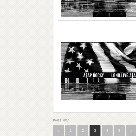
PAGE NAVI
«
1
2
3
4
5
»